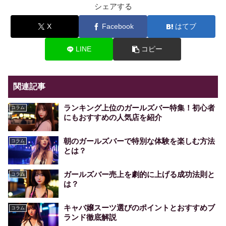
シェアする
X
Facebook
はてブ
LINE
コピー
関連記事
ランキング上位のガールズバー特集！初心者
コラム
にもおすすめの人気店を紹介
朝のガールズバーで特別な体験を楽しむ方法
コラム
とは？
ガールズバー売上を劇的に上げる成功法則と
コラム
は？
キャバ嬢スーツ選びのポイントとおすすめブ
コラム
ランド徹底解説