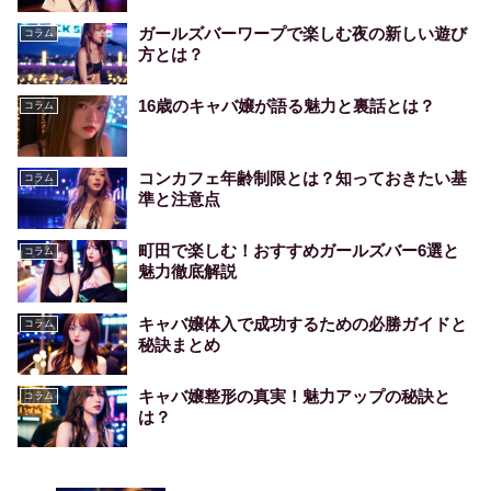
ガールズバーワープで楽しむ夜の新しい遊び
コラム
方とは？
16歳のキャバ嬢が語る魅力と裏話とは？
コラム
コンカフェ年齢制限とは？知っておきたい基
コラム
準と注意点
町田で楽しむ！おすすめガールズバー6選と
コラム
魅力徹底解説
キャバ嬢体入で成功するための必勝ガイドと
コラム
秘訣まとめ
キャバ嬢整形の真実！魅力アップの秘訣と
コラム
は？