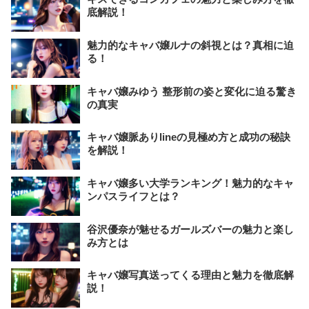
底解説！
魅力的なキャバ嬢ルナの斜視とは？真相に迫
る！
キャバ嬢みゆう 整形前の姿と変化に迫る驚き
の真実
キャバ嬢脈ありlineの見極め方と成功の秘訣
を解説！
キャバ嬢多い大学ランキング！魅力的なキャ
ンパスライフとは？
谷沢優奈が魅せるガールズバーの魅力と楽し
み方とは
キャバ嬢写真送ってくる理由と魅力を徹底解
説！