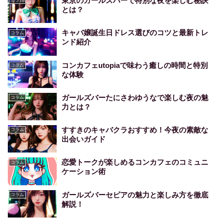
東京のガールズバーで特別な夜を楽しむ秘訣
コラム
とは？
キャバ嬢誕生日ドレス選びのコツと最新トレ
コラム
ンド紹介
コンカフェutopiaで味わう癒しの時間と特別
コラム
な体験
ガールズバーたにさわゆうなで楽しむ夜の魅
コラム
力とは？
すすきのキャバクラおすすめ！今夜の素敵な
コラム
出会いガイド
恋愛トークが楽しめるコンカフェのコミュニ
コラム
ケーション術
ガールズバーセピアの魅力と楽しみ方を徹底
コラム
解説！