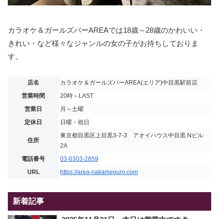
カラオケ＆ガールズバーAREAでは18歳～28歳のかわいい・
きれい・など様々なジャンルの女の子がお待ちしておりま
す。
店名
カラオケ＆ガールズバーAREA(エリア)中目黒駅前店
営業時間
20時～LAST
営業日
月～土曜
定休日
日曜・祝日
東京都目黒区上目黒3-7-3 アオイハウス中目黒 Nビル
住所
2A
電話番号
03-6303-2859
URL
https://area-nakameguro.com
新着記事