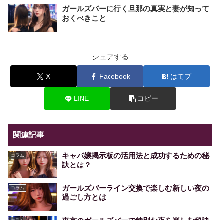
ガールズバーに行く旦那の真実と妻が知って
おくべきこと
シェアする
X
Facebook
はてブ
LINE
コピー
関連記事
キャバ嬢掲示板の活用法と成功するための秘
コラム
訣とは？
ガールズバーライン交換で楽しむ新しい夜の
コラム
過ごし方とは