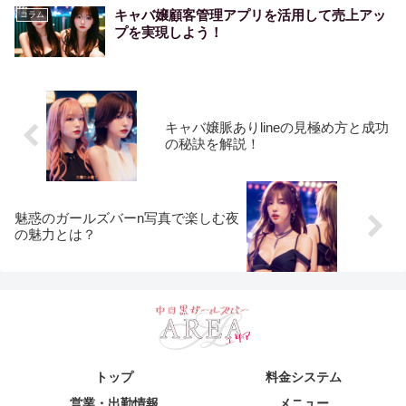
キャバ嬢顧客管理アプリを活用して売上アッ
コラム
プを実現しよう！
キャバ嬢脈ありlineの見極め方と成功
の秘訣を解説！
魅惑のガールズバーn写真で楽しむ夜
の魅力とは？
トップ
料金システム
営業・出勤情報
メニュー