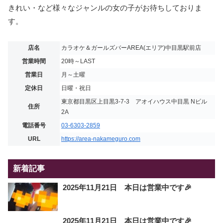
きれい・など様々なジャンルの女の子がお待ちしておりま
す。
店名
カラオケ＆ガールズバーAREA(エリア)中目黒駅前店
営業時間
20時～LAST
営業日
月～土曜
定休日
日曜・祝日
東京都目黒区上目黒3-7-3 アオイハウス中目黒 Nビル
住所
2A
電話番号
03-6303-2859
URL
https://area-nakameguro.com
新着記事
2025年11月21日 本日は営業中です🎉
2025年11月21日 本日は営業中です🎉