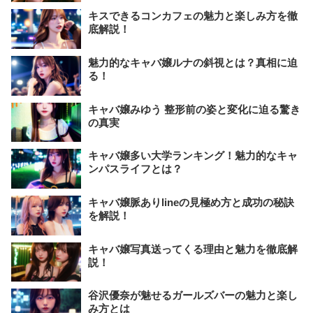
キスできるコンカフェの魅力と楽しみ方を徹
底解説！
魅力的なキャバ嬢ルナの斜視とは？真相に迫
る！
キャバ嬢みゆう 整形前の姿と変化に迫る驚き
の真実
キャバ嬢多い大学ランキング！魅力的なキャ
ンパスライフとは？
キャバ嬢脈ありlineの見極め方と成功の秘訣
を解説！
キャバ嬢写真送ってくる理由と魅力を徹底解
説！
谷沢優奈が魅せるガールズバーの魅力と楽し
み方とは