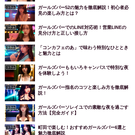
ガールズバー52の魅力を徹底解説！初心者必
コラム
見の楽しみ方とは？
ガールズバーでのLINE対応術！営業LINEの
コラム
見分け方と正しい接し方
「コンカフェのあ」で味わう特別なひととき
コラム
と魅力とは
ガールズバーももいろキャンパスで特別な夜
コラム
を体験しよう！
ガールズバー指名のコツと楽しみ方を徹底解
コラム
説！
ガールズバーソレイユでの素敵な夜を過ごす
コラム
方法【完全ガイド】
町田で楽しむ！おすすめガールズバー6選と
コラム
魅力徹底解説