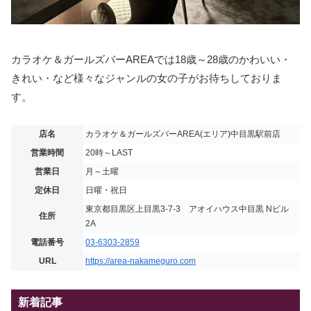
カラオケ＆ガールズバーAREAでは18歳～28歳のかわいい・
きれい・など様々なジャンルの女の子がお待ちしておりま
す。
店名
カラオケ＆ガールズバーAREA(エリア)中目黒駅前店
営業時間
20時～LAST
営業日
月～土曜
定休日
日曜・祝日
東京都目黒区上目黒3-7-3 アオイハウス中目黒 Nビル
住所
2A
電話番号
03-6303-2859
URL
https://area-nakameguro.com
新着記事