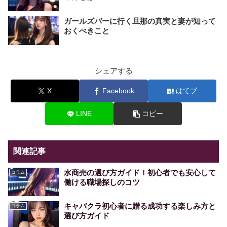
ガールズバーに行く旦那の真実と妻が知って
おくべきこと
シェアする
X
Facebook
はてブ
LINE
コピー
関連記事
水商売の選び方ガイド！初心者でも安心して
コラム
働ける職場探しのコツ
キャバクラ初心者に贈る成功する楽しみ方と
コラム
選び方ガイド