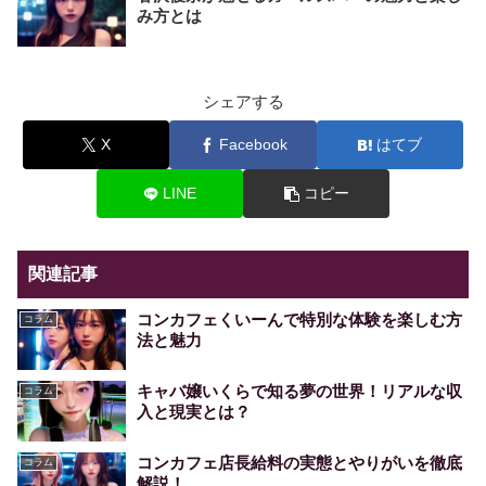
み方とは
シェアする
X
Facebook
はてブ
LINE
コピー
関連記事
コンカフェくいーんで特別な体験を楽しむ方
コラム
法と魅力
キャバ嬢いくらで知る夢の世界！リアルな収
コラム
入と現実とは？
コンカフェ店長給料の実態とやりがいを徹底
コラム
解説！