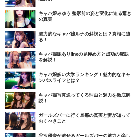
キャバ嬢みゆう 整形前の姿と変化に迫る驚き
の真実
魅力的なキャバ嬢ルナの斜視とは？真相に迫
る！
キャバ嬢脈ありlineの見極め方と成功の秘訣
を解説！
キャバ嬢多い大学ランキング！魅力的なキャ
ンパスライフとは？
キャバ嬢写真送ってくる理由と魅力を徹底解
説！
ガールズバーに行く旦那の真実と妻が知って
おくべきこと
谷沢優奈が魅せるガールズバーの魅力と楽し