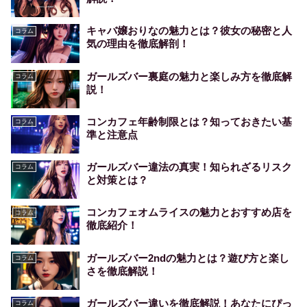
キャバ嬢おりなの魅力とは？彼女の秘密と人
コラム
気の理由を徹底解剖！
ガールズバー裏庭の魅力と楽しみ方を徹底解
コラム
説！
コンカフェ年齢制限とは？知っておきたい基
コラム
準と注意点
ガールズバー違法の真実！知られざるリスク
コラム
と対策とは？
コンカフェオムライスの魅力とおすすめ店を
コラム
徹底紹介！
ガールズバー2ndの魅力とは？遊び方と楽し
コラム
さを徹底解説！
ガールズバー違いを徹底解説！あなたにぴっ
コラム