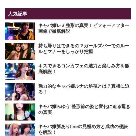
人気記事
キャバ嬢レミ整形の真実！ビフォーアフター
画像で徹底解説
持ち帰りはできるの？ガールズバーでのルー
ルとマナーをしっかり把握
キスできるコンカフェの魅力と楽しみ方を徹
底解説！
魅力的なキャバ嬢ルナの斜視とは？真相に迫
る！
キャバ嬢みゆう 整形前の姿と変化に迫る驚き
の真実
キャバ嬢脈ありlineの見極め方と成功の秘訣
を解説！