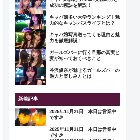
成功の秘訣を解説！
キャバ嬢多い大学ランキング！魅
力的なキャンパスライフとは？
キャバ嬢写真送ってくる理由と魅
力を徹底解説！
ガールズバーに行く旦那の真実と
妻が知っておくべきこと
谷沢優奈が魅せるガールズバーの
魅力と楽しみ方とは
新着記事
2025年11月21日 本日は営業中
です🎉
2025年11月21日 本日は営業中
です🎉