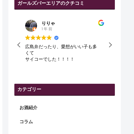
ガールズバーエリアのクチコミ
田代幸弘
1 年 前
多
皆さん、優しくて、良かった😇
可愛
です
カテゴリー
お酒紹介
コラム