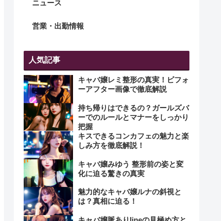
ニュース
営業・出勤情報
人気記事
キャバ嬢レミ整形の真実！ビフォ
ーアフター画像で徹底解説
持ち帰りはできるの？ガールズバ
ーでのルールとマナーをしっかり
把握
キスできるコンカフェの魅力と楽
しみ方を徹底解説！
キャバ嬢みゆう 整形前の姿と変
化に迫る驚きの真実
魅力的なキャバ嬢ルナの斜視と
は？真相に迫る！
キャバ嬢脈ありlineの見極め方と