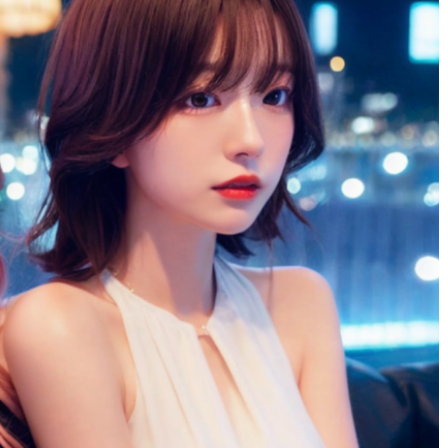
りりゃ
1 年 前
広島弁だったり、愛想がいい子も
くて
サイコーでした！！！！