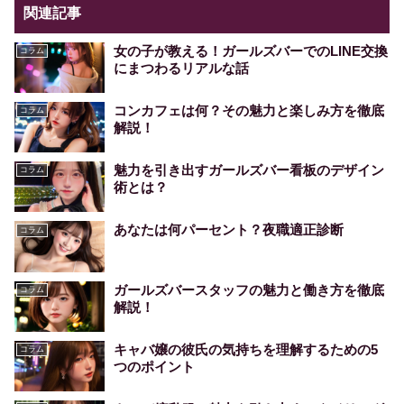
関連記事
女の子が教える！ガールズバーでのLINE交換
コラム
にまつわるリアルな話
コンカフェは何？その魅力と楽しみ方を徹底
コラム
解説！
魅力を引き出すガールズバー看板のデザイン
コラム
術とは？
あなたは何パーセント？夜職適正診断
コラム
ガールズバースタッフの魅力と働き方を徹底
コラム
解説！
キャバ嬢の彼氏の気持ちを理解するための5
コラム
つのポイント