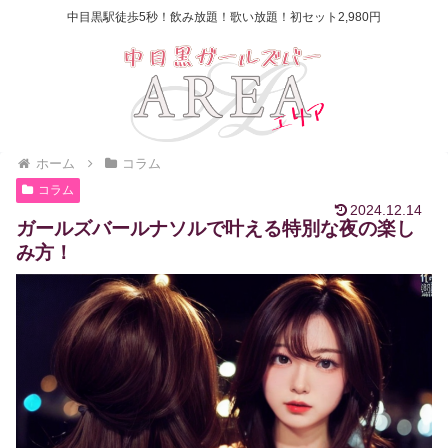
中目黒駅徒歩5秒！飲み放題！歌い放題！初セット2,980円
ホーム
コラム
コラム
2024.12.14
ガールズバールナソルで叶える特別な夜の楽し
み方！