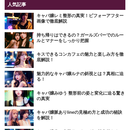
人気記事
キャバ嬢レミ整形の真実！ビフォーアフター
画像で徹底解説
持ち帰りはできるの？ガールズバーでのルー
ルとマナーをしっかり把握
キスできるコンカフェの魅力と楽しみ方を徹
底解説！
魅力的なキャバ嬢ルナの斜視とは？真相に迫
る！
キャバ嬢みゆう 整形前の姿と変化に迫る驚き
の真実
キャバ嬢脈ありlineの見極め方と成功の秘訣
を解説！