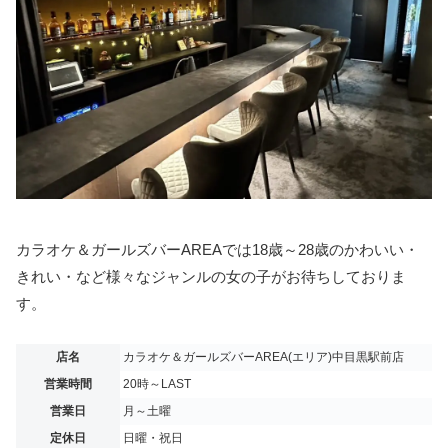
カラオケ＆ガールズバーAREAでは18歳～28歳のかわいい・
きれい・など様々なジャンルの女の子がお待ちしておりま
す。
店名
カラオケ＆ガールズバーAREA(エリア)中目黒駅前店
営業時間
20時～LAST
営業日
月～土曜
定休日
日曜・祝日