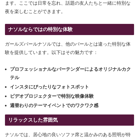
ます。ここでは日常を忘れ、話題の友人たちと一緒に特別な
夜を楽しむことができます。
ナソルならではの特別な体験
ガールズバールナソルでは、他のバールとは違った特別な体
験を提供しています。以下はその魅力です：
プロフェッショナルなバーテンダーによるオリジナルカク
テル
インスタにぴったりなフォトスポット
ビデオプロジェクターで特別な映像体験
週替わりのテーマイベントでのワクワク感
リラックスした雰囲気
ナソルでは、居心地の良いソファ席と温かみのある照明が特