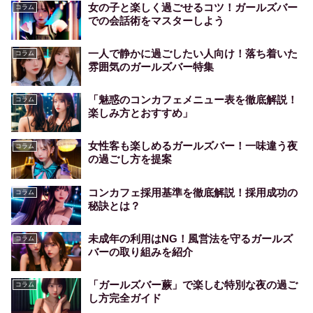
女の子と楽しく過ごせるコツ！ガールズバー
コラム
での会話術をマスターしよう
一人で静かに過ごしたい人向け！落ち着いた
コラム
雰囲気のガールズバー特集
「魅惑のコンカフェメニュー表を徹底解説！
コラム
楽しみ方とおすすめ」
女性客も楽しめるガールズバー！一味違う夜
コラム
の過ごし方を提案
コンカフェ採用基準を徹底解説！採用成功の
コラム
秘訣とは？
未成年の利用はNG！風営法を守るガールズ
コラム
バーの取り組みを紹介
「ガールズバー蕨」で楽しむ特別な夜の過ご
コラム
し方完全ガイド