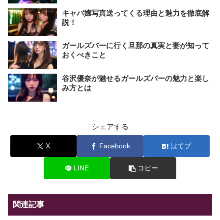
キャバ嬢写真送ってくる理由と魅力を徹底解
説！
ガールズバーに行く旦那の真実と妻が知って
おくべきこと
谷沢優奈が魅せるガールズバーの魅力と楽し
み方とは
シェアする
X
Facebook
はてブ
LINE
コピー
関連記事