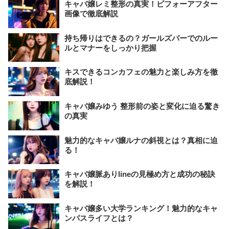
キャバ嬢レミ整形の真実！ビフォーアフター
画像で徹底解説
持ち帰りはできるの？ガールズバーでのルー
ルとマナーをしっかり把握
キスできるコンカフェの魅力と楽しみ方を徹
底解説！
キャバ嬢みゆう 整形前の姿と変化に迫る驚き
の真実
魅力的なキャバ嬢ルナの斜視とは？真相に迫
る！
キャバ嬢脈ありlineの見極め方と成功の秘訣
を解説！
キャバ嬢多い大学ランキング！魅力的なキャ
ンパスライフとは？