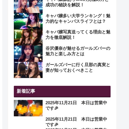
成功の秘訣を解説！
キャバ嬢多い大学ランキング！魅
力的なキャンパスライフとは？
キャバ嬢写真送ってくる理由と魅
力を徹底解説！
谷沢優奈が魅せるガールズバーの
魅力と楽しみ方とは
ガールズバーに行く旦那の真実と
妻が知っておくべきこと
新着記事
2025年11月21日 本日は営業中
です🎉
2025年11月21日 本日は営業中
です🎉