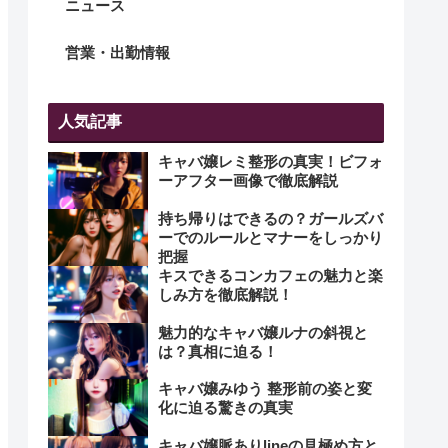
ニュース
営業・出勤情報
人気記事
キャバ嬢レミ整形の真実！ビフォ
ーアフター画像で徹底解説
持ち帰りはできるの？ガールズバ
ーでのルールとマナーをしっかり
把握
キスできるコンカフェの魅力と楽
しみ方を徹底解説！
魅力的なキャバ嬢ルナの斜視と
は？真相に迫る！
キャバ嬢みゆう 整形前の姿と変
化に迫る驚きの真実
キャバ嬢脈ありlineの見極め方と