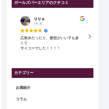
ガールズバーエリアのクチコミ
田代幸弘
1 年 前
多
皆さん、優しくて、良かった😇
可愛
です
カテゴリー
お酒紹介
コラム