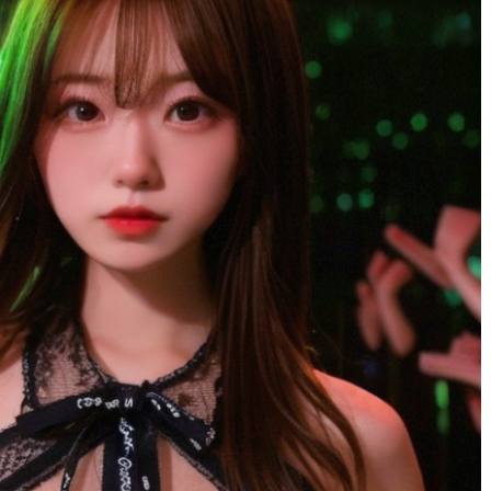
りりゃ
1 年 前
広島弁だったり、愛想がいい子も
くて
サイコーでした！！！！