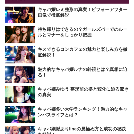
キャバ嬢レミ整形の真実！ビフォーアフター
画像で徹底解説
持ち帰りはできるの？ガールズバーでのルー
ルとマナーをしっかり把握
キスできるコンカフェの魅力と楽しみ方を徹
底解説！
魅力的なキャバ嬢ルナの斜視とは？真相に迫
る！
キャバ嬢みゆう 整形前の姿と変化に迫る驚き
の真実
キャバ嬢多い大学ランキング！魅力的なキャ
ンパスライフとは？
キャバ嬢脈ありlineの見極め方と成功の秘訣