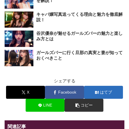
を解説！
キャバ嬢写真送ってくる理由と魅力を徹底解
説！
谷沢優奈が魅せるガールズバーの魅力と楽し
み方とは
ガールズバーに行く旦那の真実と妻が知って
おくべきこと
シェアする
X
Facebook
はてブ
LINE
コピー
関連記事