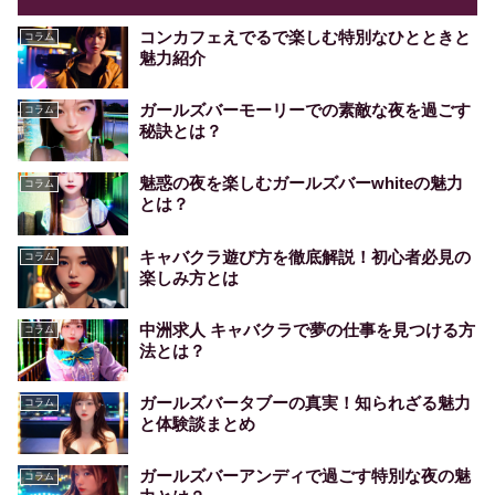
コンカフェえでるで楽しむ特別なひとときと
コラム
魅力紹介
ガールズバーモーリーでの素敵な夜を過ごす
コラム
秘訣とは？
魅惑の夜を楽しむガールズバーwhiteの魅力
コラム
とは？
キャバクラ遊び方を徹底解説！初心者必見の
コラム
楽しみ方とは
中洲求人 キャバクラで夢の仕事を見つける方
コラム
法とは？
ガールズバータブーの真実！知られざる魅力
コラム
と体験談まとめ
ガールズバーアンディで過ごす特別な夜の魅
コラム