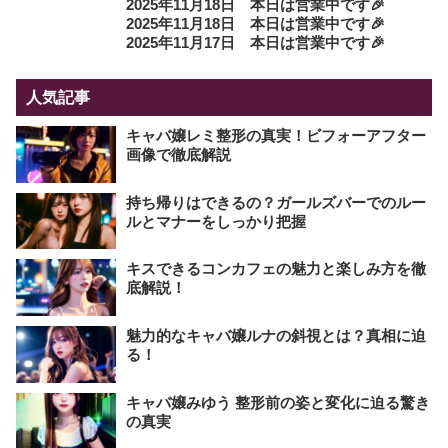
2025年11月18日 本日は営業中です🎉
2025年11月18日 本日は営業中です🎉
2025年11月17日 本日は営業中です🎉
人気記事
キャバ嬢レミ整形の真実！ビフォーアフター
画像で徹底解説
持ち帰りはできるの？ガールズバーでのルー
ルとマナーをしっかり把握
キスできるコンカフェの魅力と楽しみ方を徹
底解説！
魅力的なキャバ嬢ルナの斜視とは？真相に迫
る！
キャバ嬢みゆう 整形前の姿と変化に迫る驚き
の真実