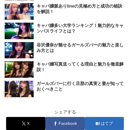
キャバ嬢脈ありlineの見極め方と成功の秘訣
を解説！
キャバ嬢多い大学ランキング！魅力的なキャ
ンパスライフとは？
谷沢優奈が魅せるガールズバーの魅力と楽し
み方とは
キャバ嬢写真送ってくる理由と魅力を徹底解
説！
ガールズバーに行く旦那の真実と妻が知って
おくべきこと
シェアする
X
Facebook
はてブ