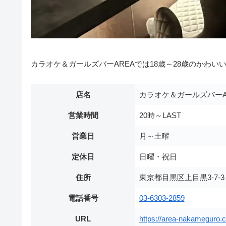
カラオケ＆ガールズバーAREAでは18歳～28歳のかわ
店名
カラオケ＆ガールズバーA
営業時間
20時～LAST
営業日
月～土曜
定休日
日曜・祝日
住所
東京都目黒区上目黒3-7-
電話番号
03-6303-2859
URL
https://area-nakameguro.