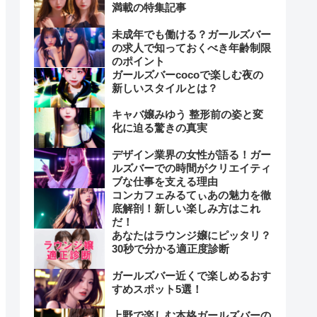
満載の特集記事
未成年でも働ける？ガールズバー
の求人で知っておくべき年齢制限
のポイント
ガールズバーcocoで楽しむ夜の
新しいスタイルとは？
キャバ嬢みゆう 整形前の姿と変
化に迫る驚きの真実
デザイン業界の女性が語る！ガー
ルズバーでの時間がクリエイティ
ブな仕事を支える理由
コンカフェみるてぃあの魅力を徹
底解剖！新しい楽しみ方はこれ
だ！
あなたはラウンジ嬢にピッタリ？
30秒で分かる適正度診断
ガールズバー近くで楽しめるおす
すめスポット5選！
上野で楽しむ本格ガールズバーの