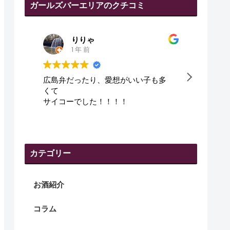
ガールズバーエリアのクチコミ
りりゃ
1 年 前
広島弁だったり、愛想がいい子も多
皆さん
くて
サイコーでした！！！！
カテゴリー
お酒紹介
コラム