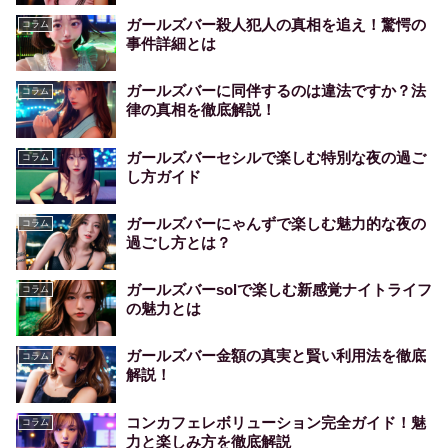
ガールズバー殺人犯人の真相を追え！驚愕の
コラム
事件詳細とは
ガールズバーに同伴するのは違法ですか？法
コラム
律の真相を徹底解説！
ガールズバーセシルで楽しむ特別な夜の過ご
コラム
し方ガイド
ガールズバーにゃんずで楽しむ魅力的な夜の
コラム
過ごし方とは？
ガールズバーsolで楽しむ新感覚ナイトライフ
コラム
の魅力とは
ガールズバー金額の真実と賢い利用法を徹底
コラム
解説！
コンカフェレボリューション完全ガイド！魅
コラム
力と楽しみ方を徹底解説