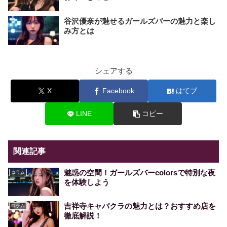
谷沢優奈が魅せるガールズバーの魅力と楽し
み方とは
シェアする
X
Facebook
はてブ
LINE
コピー
関連記事
魅惑の空間！ガールズバーcolorsで特別な夜
コラム
を体験しよう
吉祥寺キャバクラの魅力とは？おすすめ店を
コラム
徹底解説！