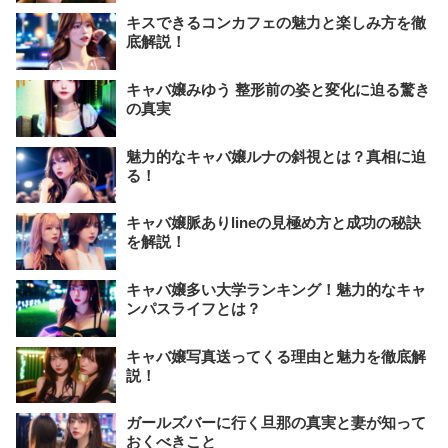
キスできるコンカフェの魅力と楽しみ方を徹
底解説！
キャバ嬢みゆう 整形前の姿と変化に迫る驚き
の真実
魅力的なキャバ嬢ルナの斜視とは？真相に迫
る！
キャバ嬢脈ありlineの見極め方と成功の秘訣
を解説！
キャバ嬢多い大学ランキング！魅力的なキャ
ンパスライフとは？
キャバ嬢写真送ってくる理由と魅力を徹底解
説！
ガールズバーに行く旦那の真実と妻が知って
おくべきこと