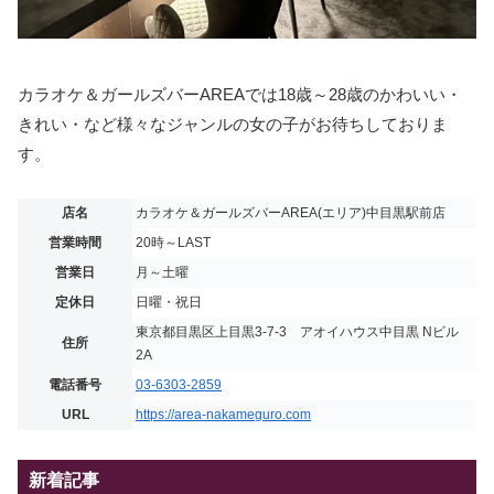
カラオケ＆ガールズバーAREAでは18歳～28歳のかわいい・
きれい・など様々なジャンルの女の子がお待ちしておりま
す。
店名
カラオケ＆ガールズバーAREA(エリア)中目黒駅前店
営業時間
20時～LAST
営業日
月～土曜
定休日
日曜・祝日
東京都目黒区上目黒3-7-3 アオイハウス中目黒 Nビル
住所
2A
電話番号
03-6303-2859
URL
https://area-nakameguro.com
新着記事