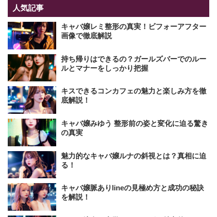
人気記事
キャバ嬢レミ整形の真実！ビフォーアフター
画像で徹底解説
持ち帰りはできるの？ガールズバーでのルー
ルとマナーをしっかり把握
キスできるコンカフェの魅力と楽しみ方を徹
底解説！
キャバ嬢みゆう 整形前の姿と変化に迫る驚き
の真実
魅力的なキャバ嬢ルナの斜視とは？真相に迫
る！
キャバ嬢脈ありlineの見極め方と成功の秘訣
を解説！