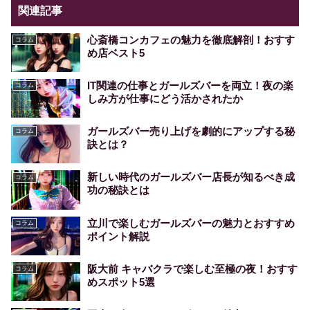
関連記事
心斎橋コンカフェの魅力を徹底解剖！おすす
コラム
め店ベスト5
IT関連の仕事とガールズバーを両立！夜の楽
コラム
しみ方が仕事にどう活かされたか
ガールズバー売り上げを劇的にアップする秘
コラム
訣とは？
新しい時代のガールズバー店長が知るべき成
コラム
功の秘訣とは
立川で楽しむガールズバーの魅力とおすすめ
コラム
ポイント解説
阪大前 キャバクラで楽しむ至極の夜！おすす
コラム
めスポット5選