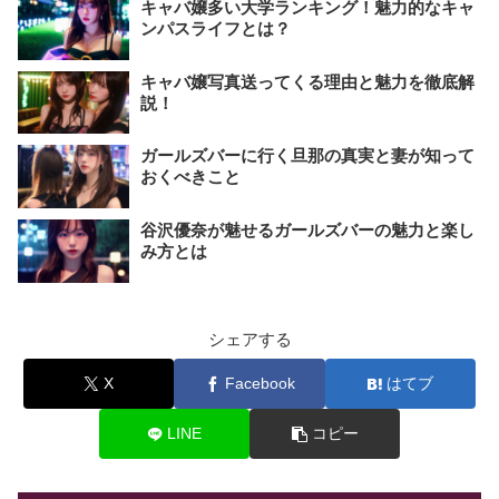
キャバ嬢多い大学ランキング！魅力的なキャ
ンパスライフとは？
キャバ嬢写真送ってくる理由と魅力を徹底解
説！
ガールズバーに行く旦那の真実と妻が知って
おくべきこと
谷沢優奈が魅せるガールズバーの魅力と楽し
み方とは
シェアする
X
Facebook
はてブ
LINE
コピー