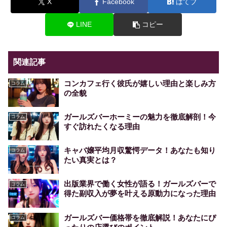
X
Facebook
はてブ
LINE
コピー
関連記事
コンカフェ行く彼氏が嬉しい理由と楽しみ方
コラム
の全貌
ガールズバーホーミーの魅力を徹底解剖！今
コラム
すぐ訪れたくなる理由
キャバ嬢平均月収驚愕データ！あなたも知り
コラム
たい真実とは？
出版業界で働く女性が語る！ガールズバーで
コラム
得た副収入が夢を叶える原動力になった理由
ガールズバー価格帯を徹底解説！あなたにぴ
コラム