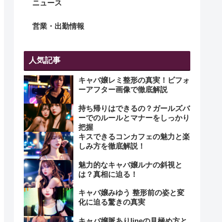
ニュース
営業・出勤情報
人気記事
キャバ嬢レミ整形の真実！ビフォ
ーアフター画像で徹底解説
持ち帰りはできるの？ガールズバ
ーでのルールとマナーをしっかり
把握
キスできるコンカフェの魅力と楽
しみ方を徹底解説！
魅力的なキャバ嬢ルナの斜視と
は？真相に迫る！
キャバ嬢みゆう 整形前の姿と変
化に迫る驚きの真実
キャバ嬢脈ありlineの見極め方と