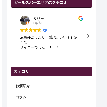
ガールズバーエリアのクチコミ
田代幸弘
1 年 前
多
皆さん、優しくて、良かった😇
可愛
です
カテゴリー
お酒紹介
コラム