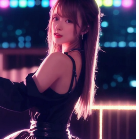
りりゃ
1 年 前
広島弁だったり、愛想がいい子も
くて
サイコーでした！！！！