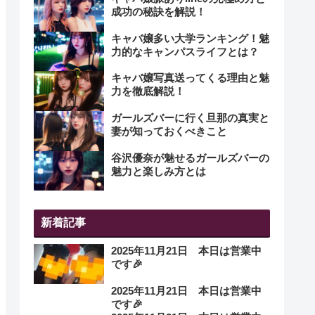
成功の秘訣を解説！
キャバ嬢多い大学ランキング！魅
力的なキャンパスライフとは？
キャバ嬢写真送ってくる理由と魅
力を徹底解説！
ガールズバーに行く旦那の真実と
妻が知っておくべきこと
谷沢優奈が魅せるガールズバーの
魅力と楽しみ方とは
新着記事
2025年11月21日 本日は営業中
です🎉
2025年11月21日 本日は営業中
です🎉