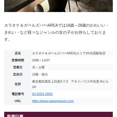
カラオケ＆ガールズバーAREAでは18歳～28歳のかわいい・
きれい・など様々なジャンルの女の子がお待ちしておりま
す。
店名
カラオケ＆ガールズバーAREA(エリア)中目黒駅前店
営業時間
20時～LAST
営業日
月～土曜
定休日
日曜・祝日
東京都目黒区上目黒3-7-3 アオイハウス中目黒 Nビル
住所
2A
電話番号
03-6303-2859
URL
https://area-nakameguro.com
新着記事