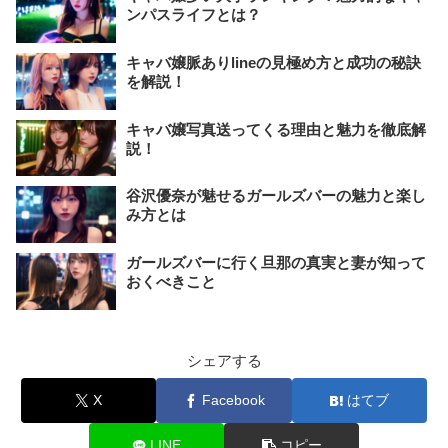
ンパスライフとは？
キャバ嬢脈ありlineの見極め方と成功の秘訣
を解説！
キャバ嬢写真送ってくる理由と魅力を徹底解
説！
谷沢優奈が魅せるガールズバーの魅力と楽し
み方とは
ガールズバーに行く旦那の真実と妻が知って
おくべきこと
シェアする
X
Facebook
はてブ
LINE
コピー