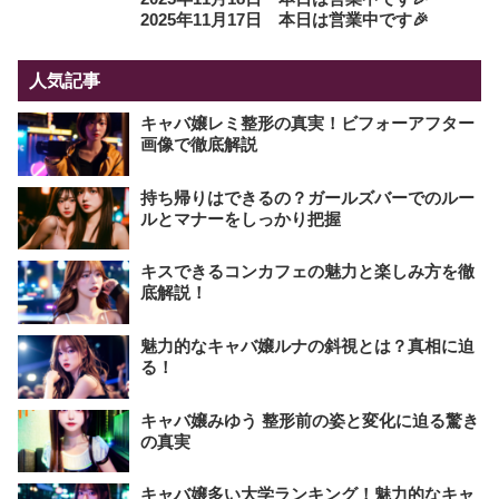
2025年11月17日 本日は営業中です🎉
人気記事
キャバ嬢レミ整形の真実！ビフォーアフター
画像で徹底解説
持ち帰りはできるの？ガールズバーでのルー
ルとマナーをしっかり把握
キスできるコンカフェの魅力と楽しみ方を徹
底解説！
魅力的なキャバ嬢ルナの斜視とは？真相に迫
る！
キャバ嬢みゆう 整形前の姿と変化に迫る驚き
の真実
キャバ嬢多い大学ランキング！魅力的なキャ