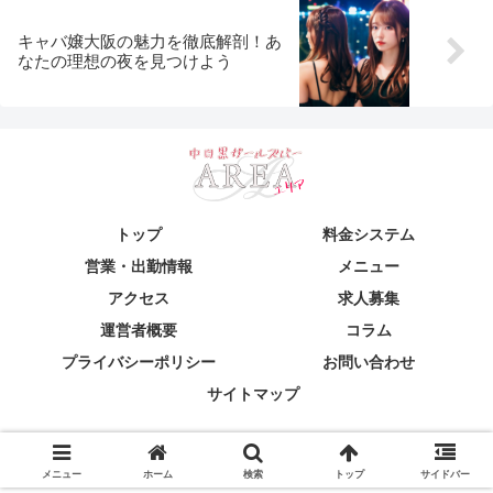
キャバ嬢大阪の魅力を徹底解剖！あ
なたの理想の夜を見つけよう
トップ
料金システム
営業・出勤情報
メニュー
アクセス
求人募集
運営者概要
コラム
プライバシーポリシー
お問い合わせ
サイトマップ
© 2024 中目黒ガールズバー＆カラオケバーAREA(エリア)中目黒
駅前店.
メニュー
ホーム
検索
トップ
サイドバー