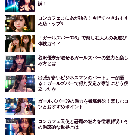
説！
コンカフェまにあが語る！今行くべきおすす
コラム
め店トップ5
「ガールズバー326」で楽しむ大人の夜遊び
コラム
体験ガイド
谷沢優奈が魅せるガールズバーの魅力と楽し
コラム
み方とは
出張が多いビジネスマンのパートナーが語
コラム
る！ガールズバーで得た安定が家計にどう役
立ったか
ガールズバー39の魅力を徹底解説！楽しむコ
コラム
ツとおすすめポイント
コンカフェ天使と悪魔の魅力を徹底解説！そ
コラム
の魅惑的な世界とは