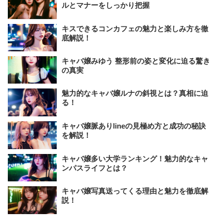
ルとマナーをしっかり把握
キスできるコンカフェの魅力と楽しみ方を徹
底解説！
キャバ嬢みゆう 整形前の姿と変化に迫る驚き
の真実
魅力的なキャバ嬢ルナの斜視とは？真相に迫
る！
キャバ嬢脈ありlineの見極め方と成功の秘訣
を解説！
キャバ嬢多い大学ランキング！魅力的なキャ
ンパスライフとは？
キャバ嬢写真送ってくる理由と魅力を徹底解
説！