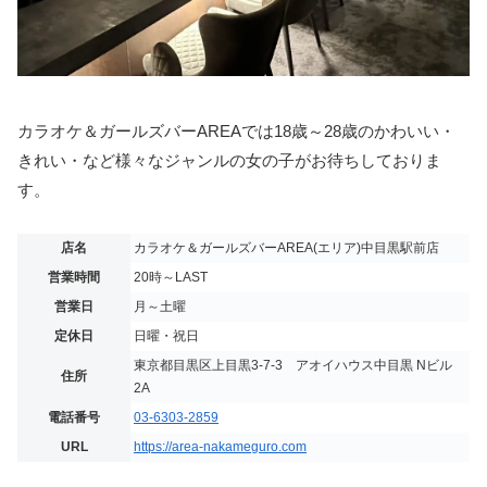
カラオケ＆ガールズバーAREAでは18歳～28歳のかわいい・
きれい・など様々なジャンルの女の子がお待ちしておりま
す。
店名
カラオケ＆ガールズバーAREA(エリア)中目黒駅前店
営業時間
20時～LAST
営業日
月～土曜
定休日
日曜・祝日
東京都目黒区上目黒3-7-3 アオイハウス中目黒 Nビル
住所
2A
電話番号
03-6303-2859
URL
https://area-nakameguro.com