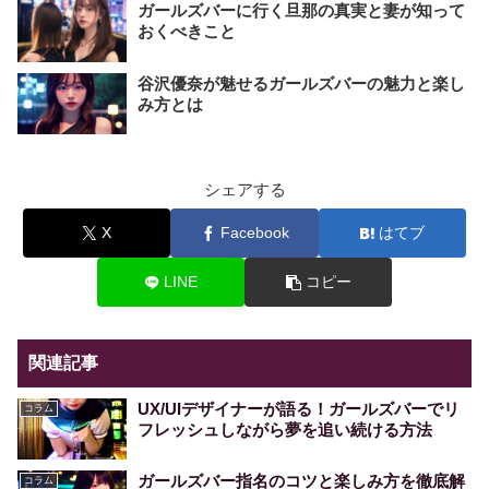
ガールズバーに行く旦那の真実と妻が知って
おくべきこと
谷沢優奈が魅せるガールズバーの魅力と楽し
み方とは
シェアする
X
Facebook
はてブ
LINE
コピー
関連記事
UX/UIデザイナーが語る！ガールズバーでリ
コラム
フレッシュしながら夢を追い続ける方法
ガールズバー指名のコツと楽しみ方を徹底解
コラム