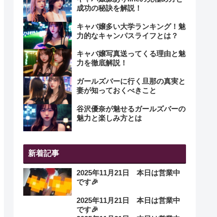
成功の秘訣を解説！
キャバ嬢多い大学ランキング！魅
力的なキャンパスライフとは？
キャバ嬢写真送ってくる理由と魅
力を徹底解説！
ガールズバーに行く旦那の真実と
妻が知っておくべきこと
谷沢優奈が魅せるガールズバーの
魅力と楽しみ方とは
新着記事
2025年11月21日 本日は営業中
です🎉
2025年11月21日 本日は営業中
です🎉