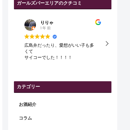
ガールズバーエリアのクチコミ
田代幸弘
1 年 前
多
皆さん、優しくて、良かった😇
可愛
です
カテゴリー
お酒紹介
コラム