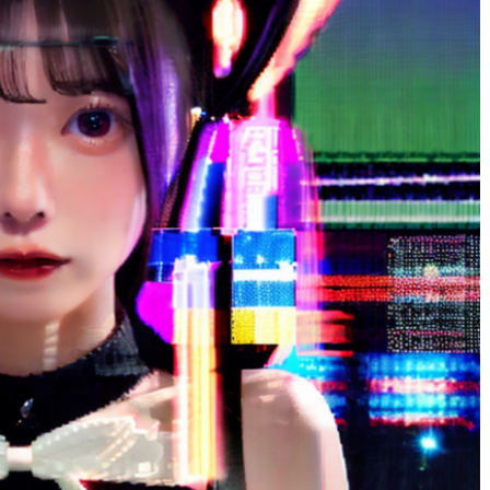
りりゃ
1 年 前
広島弁だったり、愛想がいい子も
くて
サイコーでした！！！！