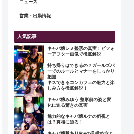
ニュース
営業・出勤情報
人気記事
キャバ嬢レミ整形の真実！ビフォ
ーアフター画像で徹底解説
持ち帰りはできるの？ガールズバ
ーでのルールとマナーをしっかり
把握
キスできるコンカフェの魅力と楽
しみ方を徹底解説！
キャバ嬢みゆう 整形前の姿と変
化に迫る驚きの真実
魅力的なキャバ嬢ルナの斜視と
は？真相に迫る！
キャバ嬢脈ありlineの見極め方と