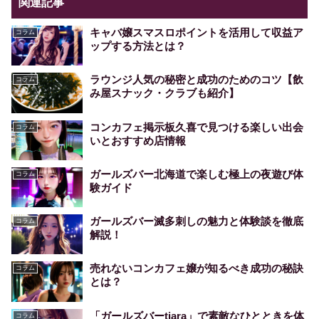
関連記事
キャバ嬢スマスロポイントを活用して収益ア
コラム
ップする方法とは？
ラウンジ人気の秘密と成功のためのコツ【飲
コラム
み屋スナック・クラブも紹介】
コンカフェ掲示板久喜で見つける楽しい出会
コラム
いとおすすめ店情報
ガールズバー北海道で楽しむ極上の夜遊び体
コラム
験ガイド
ガールズバー滅多刺しの魅力と体験談を徹底
コラム
解説！
売れないコンカフェ嬢が知るべき成功の秘訣
コラム
とは？
「ガールズバーtiara」で素敵なひとときを体
コラム