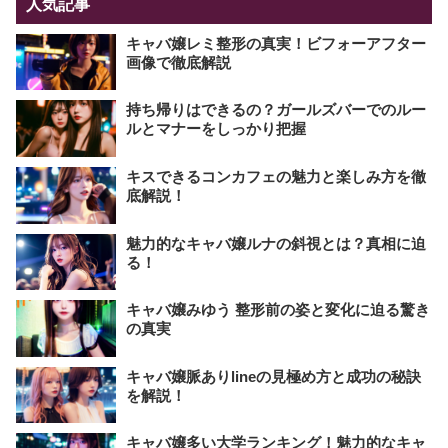
人気記事
キャバ嬢レミ整形の真実！ビフォーアフター
画像で徹底解説
持ち帰りはできるの？ガールズバーでのルー
ルとマナーをしっかり把握
キスできるコンカフェの魅力と楽しみ方を徹
底解説！
魅力的なキャバ嬢ルナの斜視とは？真相に迫
る！
キャバ嬢みゆう 整形前の姿と変化に迫る驚き
の真実
キャバ嬢脈ありlineの見極め方と成功の秘訣
を解説！
キャバ嬢多い大学ランキング！魅力的なキャ