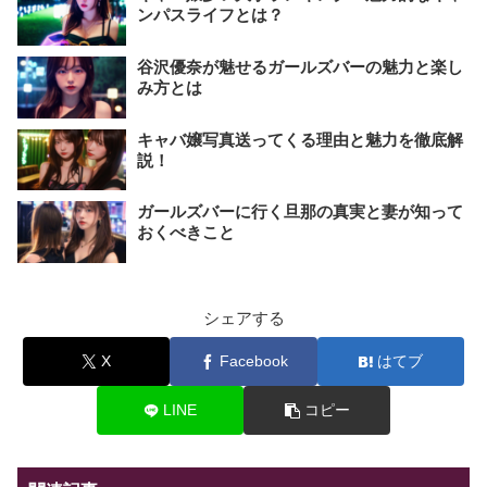
ンパスライフとは？
谷沢優奈が魅せるガールズバーの魅力と楽し
み方とは
キャバ嬢写真送ってくる理由と魅力を徹底解
説！
ガールズバーに行く旦那の真実と妻が知って
おくべきこと
シェアする
X
Facebook
はてブ
LINE
コピー