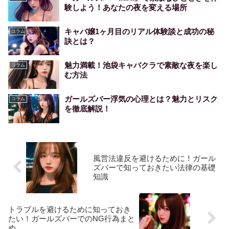
験しよう！あなたの夜を変える場所
キャバ嬢1ヶ月目のリアル体験談と成功の秘
コラム
訣とは？
魅力満載！池袋キャバクラで素敵な夜を楽し
コラム
む方法
ガールズバー浮気の心理とは？魅力とリスク
コラム
を徹底解説！
風営法違反を避けるために！ガール
ズバーで知っておきたい法律の基礎
知識
トラブルを避けるために知っておき
たい！ガールズバーでのNG行為まと
め