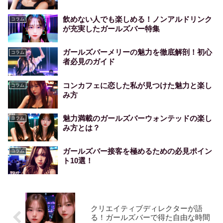
飲めない人でも楽しめる！ノンアルドリンク
コラム
が充実したガールズバー特集
ガールズバーメリーの魅力を徹底解剖！初心
コラム
者必見のガイド
コンカフェに恋した私が見つけた魅力と楽し
コラム
み方
魅力満載のガールズバーウォンテッドの楽し
コラム
み方とは？
ガールズバー接客を極めるための必見ポイン
コラム
ト10選！
クリエイティブディレクターが語
る！ガールズバーで得た自由な時間