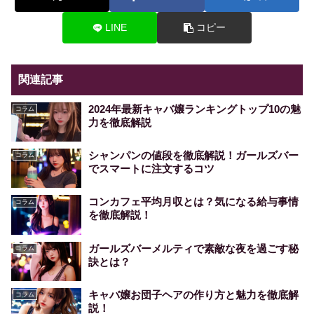
LINE
コピー
関連記事
2024年最新キャバ嬢ランキングトップ10の魅
コラム
力を徹底解説
シャンパンの値段を徹底解説！ガールズバー
コラム
でスマートに注文するコツ
コンカフェ平均月収とは？気になる給与事情
コラム
を徹底解説！
ガールズバーメルティで素敵な夜を過ごす秘
コラム
訣とは？
キャバ嬢お団子ヘアの作り方と魅力を徹底解
コラム
説！