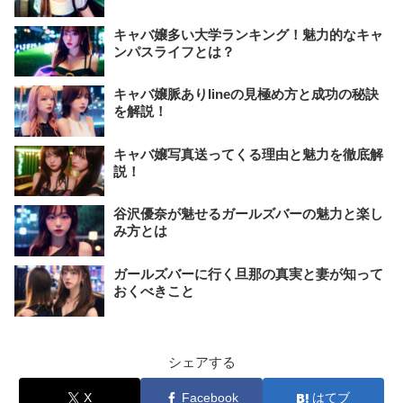
キャバ嬢多い大学ランキング！魅力的なキャ
ンパスライフとは？
キャバ嬢脈ありlineの見極め方と成功の秘訣
を解説！
キャバ嬢写真送ってくる理由と魅力を徹底解
説！
谷沢優奈が魅せるガールズバーの魅力と楽し
み方とは
ガールズバーに行く旦那の真実と妻が知って
おくべきこと
シェアする
X
Facebook
はてブ