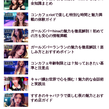
全知識まとめ
コンカフェriotで楽しむ特別な時間と魅力満
コラム
載の体験ガイド
ガールズバーhinaの魅力を徹底解剖！初めて
コラム
の方も安心の情報満載
ガールズバーランランの魅力を徹底解説！楽
コラム
しみ方とおすすめポイント
コンカフェ年齢制限とは？知っておきたい基
コラム
準と注意点
キャバ嬢お世辞で心を掴む！魅力的な会話術
コラム
と実践法
すすきのキャバクラで楽しむ夜の魅力とおす
コラム
すめ店ガイド