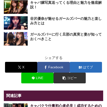
キャバ嬢写真送ってくる理由と魅力を徹底解
説！
谷沢優奈が魅せるガールズバーの魅力と楽し
み方とは
ガールズバーに行く旦那の真実と妻が知って
おくべきこと
シェアする
X
Facebook
はてブ
LINE
コピー
関連記事
キャバクラ仕事初心者必見！成功するための
コラム