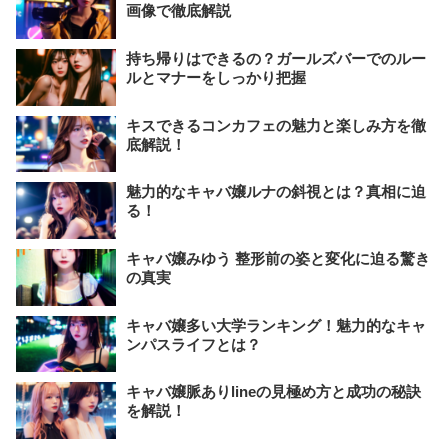
画像で徹底解説
持ち帰りはできるの？ガールズバーでのルー
ルとマナーをしっかり把握
キスできるコンカフェの魅力と楽しみ方を徹
底解説！
魅力的なキャバ嬢ルナの斜視とは？真相に迫
る！
キャバ嬢みゆう 整形前の姿と変化に迫る驚き
の真実
キャバ嬢多い大学ランキング！魅力的なキャ
ンパスライフとは？
キャバ嬢脈ありlineの見極め方と成功の秘訣
を解説！