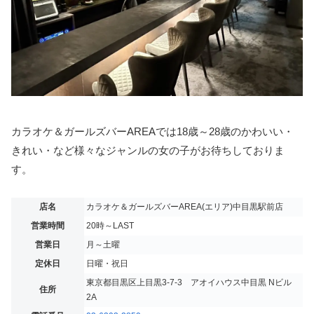
カラオケ＆ガールズバーAREAでは18歳～28歳のかわいい・
きれい・など様々なジャンルの女の子がお待ちしておりま
す。
店名
カラオケ＆ガールズバーAREA(エリア)中目黒駅前店
営業時間
20時～LAST
営業日
月～土曜
定休日
日曜・祝日
東京都目黒区上目黒3-7-3 アオイハウス中目黒 Nビル
住所
2A