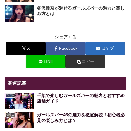
谷沢優奈が魅せるガールズバーの魅力と楽し
み方とは
シェアする
X
Facebook
はてブ
LINE
コピー
関連記事
千葉で楽しむガールズバーの魅力とおすすめ
コラム
店舗ガイド
ガールズバー46の魅力を徹底解説！初心者必
コラム
見の楽しみ方とは？