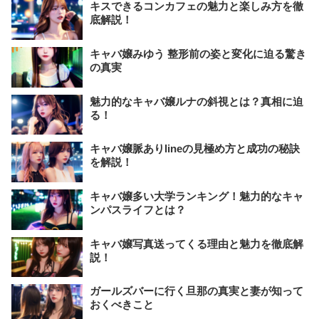
キスできるコンカフェの魅力と楽しみ方を徹
底解説！
キャバ嬢みゆう 整形前の姿と変化に迫る驚き
の真実
魅力的なキャバ嬢ルナの斜視とは？真相に迫
る！
キャバ嬢脈ありlineの見極め方と成功の秘訣
を解説！
キャバ嬢多い大学ランキング！魅力的なキャ
ンパスライフとは？
キャバ嬢写真送ってくる理由と魅力を徹底解
説！
ガールズバーに行く旦那の真実と妻が知って
おくべきこと