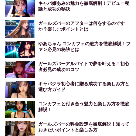
キャバ嬢あみの魅力を徹底解剖！デビュー秘
コラム
話と成功の秘訣
ガールズバーのアフターは何をするのです
コラム
か？楽しむポイントとは
ゆあちゃん コンカフェの魅力を徹底解説！フ
コラム
ァン必見の秘訣とは
ガールズバーアルバイトで夢を叶える！初心
コラム
者必見の成功のコツ
キャバクラ初心者に贈る成功する楽しみ方と
コラム
選び方ガイド
コンカフェと付き合う魅力と楽しみ方を徹底
コラム
解説！
ガールズバーの料金設定を徹底解説！知って
コラム
おきたいポイントと楽しみ方