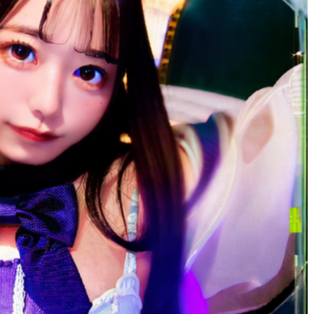
りりゃ
1 年 前
広島弁だったり、愛想がいい子も
くて
サイコーでした！！！！