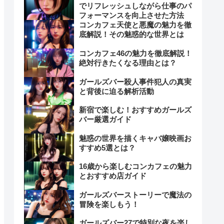
でリフレッシュしながら仕事のパ
フォーマンスを向上させた方法
コンカフェ天使と悪魔の魅力を徹
底解説！その魅惑的な世界とは
コンカフェ46の魅力を徹底解説！
絶対行きたくなる理由とは？
ガールズバー殺人事件犯人の真実
と背後に迫る解析活動
新宿で楽しむ！おすすめガールズ
バー厳選ガイド
魅惑の世界を描くキャバ嬢映画お
すすめ5選とは？
16歳から楽しむコンカフェの魅力
とおすすめ店ガイド
ガールズバーストーリーで魔法の
冒険を楽しもう！
ガールズバー27で特別な夜を楽し