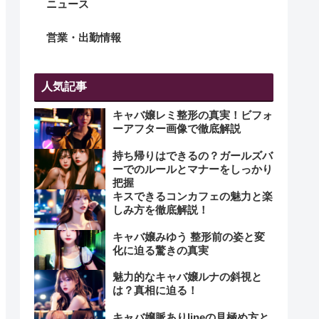
ニュース
営業・出勤情報
人気記事
キャバ嬢レミ整形の真実！ビフォ
ーアフター画像で徹底解説
持ち帰りはできるの？ガールズバ
ーでのルールとマナーをしっかり
把握
キスできるコンカフェの魅力と楽
しみ方を徹底解説！
キャバ嬢みゆう 整形前の姿と変
化に迫る驚きの真実
魅力的なキャバ嬢ルナの斜視と
は？真相に迫る！
キャバ嬢脈ありlineの見極め方と