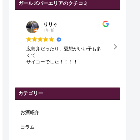
ガールズバーエリアのクチコミ
田代幸弘
1 年 前
多
皆さん、優しくて、良かった😇
可愛
です
カテゴリー
お酒紹介
コラム