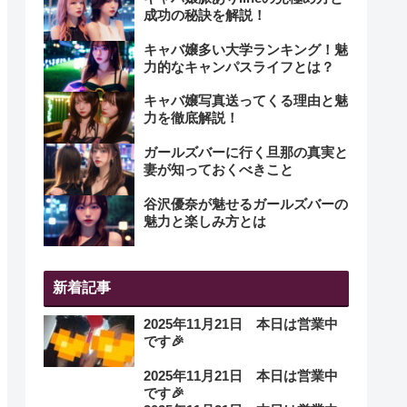
成功の秘訣を解説！
キャバ嬢多い大学ランキング！魅
力的なキャンパスライフとは？
キャバ嬢写真送ってくる理由と魅
力を徹底解説！
ガールズバーに行く旦那の真実と
妻が知っておくべきこと
谷沢優奈が魅せるガールズバーの
魅力と楽しみ方とは
新着記事
2025年11月21日 本日は営業中
です🎉
2025年11月21日 本日は営業中
です🎉