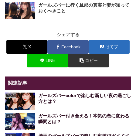
ガールズバーに行く旦那の真実と妻が知って
おくべきこと
シェアする
X
Facebook
はてブ
LINE
コピー
関連記事
ガールズバーcolorで楽しむ新しい夜の過ごし
コラム
方とは？
ガールズバー付き合える！本気の恋に変わる
コラム
瞬間とは？
埼玉のガールズバーで楽しむ夜遊びガイドベ
コラム