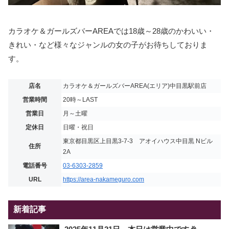
カラオケ＆ガールズバーAREAでは18歳～28歳のかわいい・
きれい・など様々なジャンルの女の子がお待ちしておりま
す。
店名
カラオケ＆ガールズバーAREA(エリア)中目黒駅前店
営業時間
20時～LAST
営業日
月～土曜
定休日
日曜・祝日
東京都目黒区上目黒3-7-3 アオイハウス中目黒 Nビル
住所
2A
電話番号
03-6303-2859
URL
https://area-nakameguro.com
新着記事