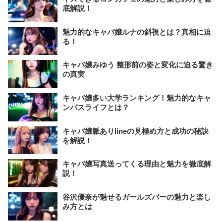
底解説！
魅力的なキャバ嬢ルナの斜視とは？真相に迫
る！
キャバ嬢みゆう 整形前の姿と変化に迫る驚き
の真実
キャバ嬢多い大学ランキング！魅力的なキャ
ンパスライフとは？
キャバ嬢脈ありlineの見極め方と成功の秘訣
を解説！
キャバ嬢写真送ってくる理由と魅力を徹底解
説！
谷沢優奈が魅せるガールズバーの魅力と楽し
み方とは