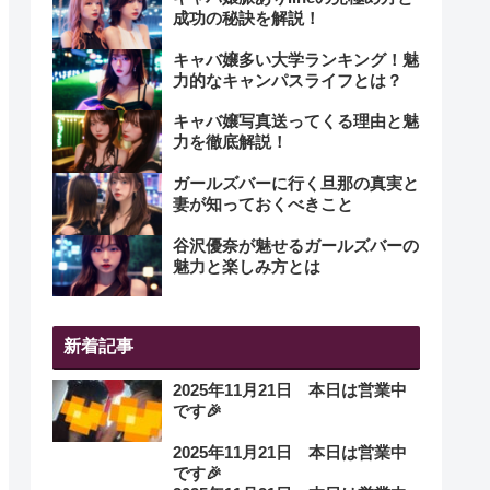
成功の秘訣を解説！
キャバ嬢多い大学ランキング！魅
力的なキャンパスライフとは？
キャバ嬢写真送ってくる理由と魅
力を徹底解説！
ガールズバーに行く旦那の真実と
妻が知っておくべきこと
谷沢優奈が魅せるガールズバーの
魅力と楽しみ方とは
新着記事
2025年11月21日 本日は営業中
です🎉
2025年11月21日 本日は営業中
です🎉