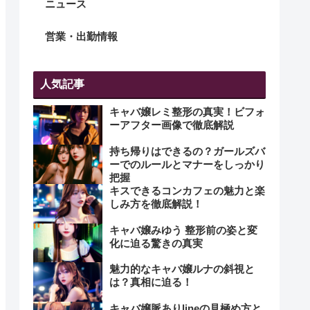
ニュース
営業・出勤情報
人気記事
キャバ嬢レミ整形の真実！ビフォ
ーアフター画像で徹底解説
持ち帰りはできるの？ガールズバ
ーでのルールとマナーをしっかり
把握
キスできるコンカフェの魅力と楽
しみ方を徹底解説！
キャバ嬢みゆう 整形前の姿と変
化に迫る驚きの真実
魅力的なキャバ嬢ルナの斜視と
は？真相に迫る！
キャバ嬢脈ありlineの見極め方と