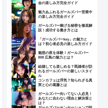
会の楽しみ方完全ガイド
魅力あふれるガールズバー営業中
の楽しみ方完全ガイド
ガールズバー稼げる秘密を徹底解
説！成功する働き方とは
「ガールズバーkey」の魅力と
は？初心者必見の楽しみ方ガイド
魅惑の夜を体験！ガールズバー
808 広島の魅力とは？
結婚しても楽しめる？既婚者が訪
れるガールズバーの新しいスタイ
ル
コンカフェは浮気？知られざる真
実と心の葛藤とは
ガールズバー向いてない人必見！
あなたに合わない理由と解決策と
は？
ガールズバーセンセーションで味