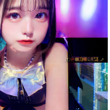
りりゃ
1 年 前
広島弁だったり、愛想がい
くて
サイコーでした！！！！