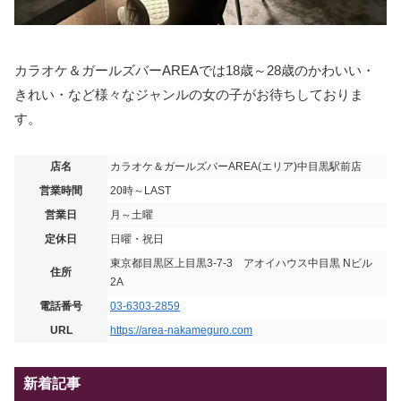
カラオケ＆ガールズバーAREAでは18歳～28歳のかわいい・
きれい・など様々なジャンルの女の子がお待ちしておりま
す。
店名
カラオケ＆ガールズバーAREA(エリア)中目黒駅前店
営業時間
20時～LAST
営業日
月～土曜
定休日
日曜・祝日
東京都目黒区上目黒3-7-3 アオイハウス中目黒 Nビル
住所
2A
電話番号
03-6303-2859
URL
https://area-nakameguro.com
新着記事