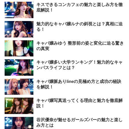
キスできるコンカフェの魅力と楽しみ方を徹
底解説！
魅力的なキャバ嬢ルナの斜視とは？真相に迫
る！
キャバ嬢みゆう 整形前の姿と変化に迫る驚き
の真実
キャバ嬢多い大学ランキング！魅力的なキャ
ンパスライフとは？
キャバ嬢脈ありlineの見極め方と成功の秘訣
を解説！
キャバ嬢写真送ってくる理由と魅力を徹底解
説！
谷沢優奈が魅せるガールズバーの魅力と楽し
み方とは