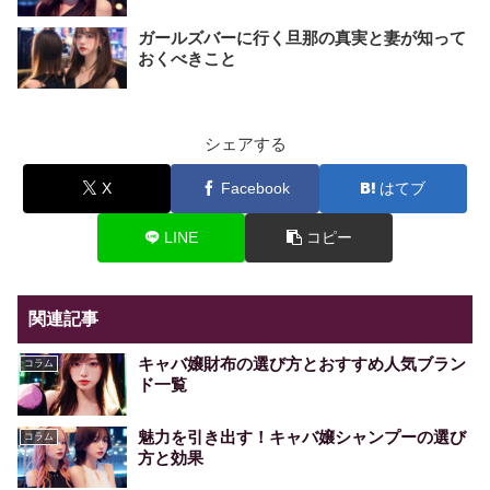
ガールズバーに行く旦那の真実と妻が知って
おくべきこと
シェアする
X
Facebook
はてブ
LINE
コピー
関連記事
キャバ嬢財布の選び方とおすすめ人気ブラン
コラム
ド一覧
魅力を引き出す！キャバ嬢シャンプーの選び
コラム
方と効果