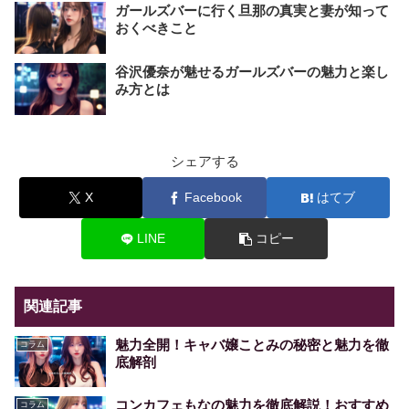
ガールズバーに行く旦那の真実と妻が知って
おくべきこと
谷沢優奈が魅せるガールズバーの魅力と楽し
み方とは
シェアする
X
Facebook
はてブ
LINE
コピー
関連記事
魅力全開！キャバ嬢ことみの秘密と魅力を徹
コラム
底解剖
コンカフェもなの魅力を徹底解説！おすすめ
コラム