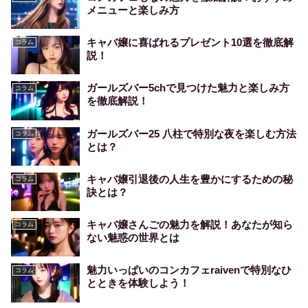
メニューと楽しみ方
キャバ嬢に喜ばれるプレゼント10選を徹底解
コラム
説！
ガールズバー5chで見つけた魅力と楽しみ方
コラム
を徹底解説！
ガールズバー25 八柱で特別な夜を楽しむ方法
コラム
とは？
キャバ嬢引退後の人生を豊かにするための秘
コラム
訣とは？
キャバ嬢さんごの魅力を解説！あなたが知ら
コラム
ない魅惑の世界とは
魅力いっぱいのコンカフェraivenで特別なひ
コラム
とときを体験しよう！