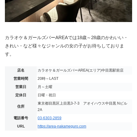
カラオケ＆ガールズバーAREAでは18歳～28歳のかわいい・
きれい・など様々なジャンルの女の子がお待ちしておりま
す。
店名
カラオケ＆ガールズバーAREA(エリア)中目黒駅前店
営業時間
20時～LAST
営業日
月～土曜
定休日
日曜・祝日
東京都目黒区上目黒3-7-3 アオイハウス中目黒 Nビル
住所
2A
電話番号
03-6303-2859
URL
https://area-nakameguro.com