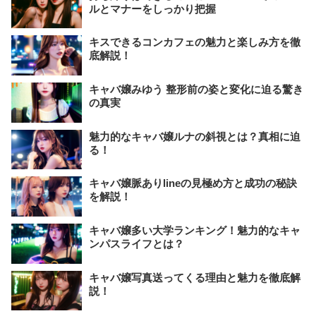
ルとマナーをしっかり把握
キスできるコンカフェの魅力と楽しみ方を徹
底解説！
キャバ嬢みゆう 整形前の姿と変化に迫る驚き
の真実
魅力的なキャバ嬢ルナの斜視とは？真相に迫
る！
キャバ嬢脈ありlineの見極め方と成功の秘訣
を解説！
キャバ嬢多い大学ランキング！魅力的なキャ
ンパスライフとは？
キャバ嬢写真送ってくる理由と魅力を徹底解
説！