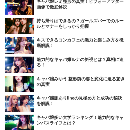
キャバ嬢レミ整形の真実！ビフォーアフター
画像で徹底解説
持ち帰りはできるの？ガールズバーでのルー
ルとマナーをしっかり把握
キスできるコンカフェの魅力と楽しみ方を徹
底解説！
魅力的なキャバ嬢ルナの斜視とは？真相に迫
る！
キャバ嬢みゆう 整形前の姿と変化に迫る驚き
の真実
キャバ嬢脈ありlineの見極め方と成功の秘訣
を解説！
キャバ嬢多い大学ランキング！魅力的なキャ
ンパスライフとは？