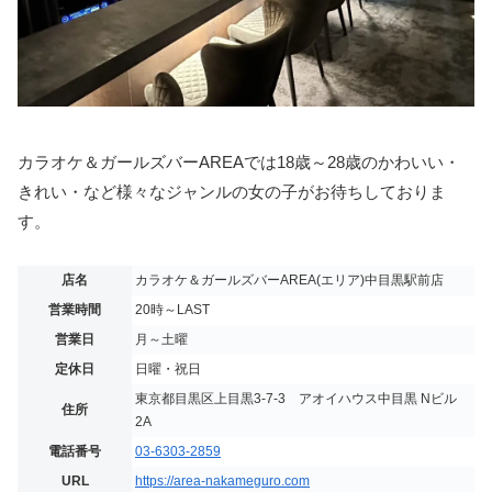
カラオケ＆ガールズバーAREAでは18歳～28歳のかわいい・
きれい・など様々なジャンルの女の子がお待ちしておりま
す。
店名
カラオケ＆ガールズバーAREA(エリア)中目黒駅前店
営業時間
20時～LAST
営業日
月～土曜
定休日
日曜・祝日
東京都目黒区上目黒3-7-3 アオイハウス中目黒 Nビル
住所
2A
電話番号
03-6303-2859
URL
https://area-nakameguro.com