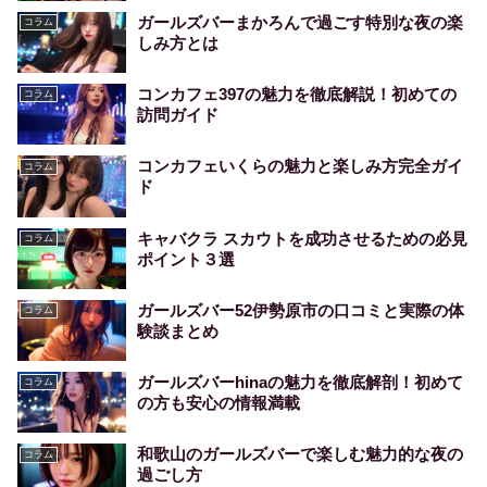
ガールズバーまかろんで過ごす特別な夜の楽
コラム
しみ方とは
コンカフェ397の魅力を徹底解説！初めての
コラム
訪問ガイド
コンカフェいくらの魅力と楽しみ方完全ガイ
コラム
ド
キャバクラ スカウトを成功させるための必見
コラム
ポイント３選
ガールズバー52伊勢原市の口コミと実際の体
コラム
験談まとめ
ガールズバーhinaの魅力を徹底解剖！初めて
コラム
の方も安心の情報満載
和歌山のガールズバーで楽しむ魅力的な夜の
コラム
過ごし方