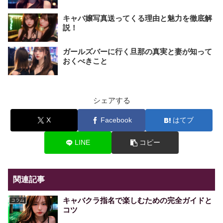
キャバ嬢写真送ってくる理由と魅力を徹底解
説！
ガールズバーに行く旦那の真実と妻が知って
おくべきこと
シェアする
X
Facebook
はてブ
LINE
コピー
関連記事
キャバクラ指名で楽しむための完全ガイドと
コラム
コツ