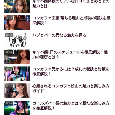
キャバ嬢体験のリアルな口コミまとめとその
コラム
魅力とは
コンカフェ面接 落ちる理由と成功の秘訣を徹
コラム
底解説！
パブとバーの異なる魅力を探る
コラム
キャバ嬢1日のスケジュールを徹底解説！魅
コラム
力の秘密とは？
コンカフェ受かるには？成功の秘訣と対策を
コラム
徹底解説！
心癒されるコンカフェ松山の魅力と楽しみ方
コラム
ガイド
ガールズバー昼の魅力とは？新たな楽しみ方
コラム
を徹底解説！