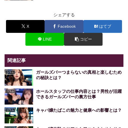
シェアする
X
Facebook
はてブ
LINE
コピー
関連記事
ガールズバーつまらないの真相と楽しむため
コラム
の秘訣とは？
ホールスタッフの仕事内容とは？男性が活躍
コラム
できるガールズバーの裏方仕事
キャバ嬢たばこの魅力と健康への影響とは？
コラム