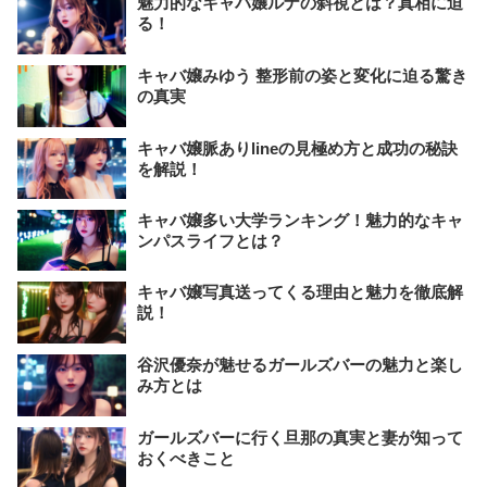
魅力的なキャバ嬢ルナの斜視とは？真相に迫
る！
キャバ嬢みゆう 整形前の姿と変化に迫る驚き
の真実
キャバ嬢脈ありlineの見極め方と成功の秘訣
を解説！
キャバ嬢多い大学ランキング！魅力的なキャ
ンパスライフとは？
キャバ嬢写真送ってくる理由と魅力を徹底解
説！
谷沢優奈が魅せるガールズバーの魅力と楽し
み方とは
ガールズバーに行く旦那の真実と妻が知って
おくべきこと