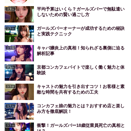
平均予算はいくら？ガールズバーで無駄遣い
コラム
しないための賢い過ごし方
ガールズバーオーナーが成功するための秘訣
コラム
と実践テクニック
キャバ嬢炎上の真相！知られざる裏側に迫る
コラム
解析記事
京都コンカフェバイトで楽しく働く魅力と体
コラム
験談
キャストの魅力を引き出すコツ！お客様と素
コラム
敵な時間を共有するための工夫
コンカフェ娘の魅力とは？おすすめ店と楽し
コラム
み方を徹底解説！
衝撃！ガールズバー18歳従業員死亡の真相と
コラム
は？