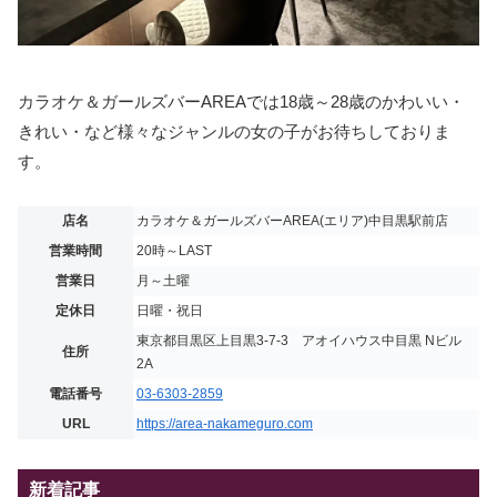
カラオケ＆ガールズバーAREAでは18歳～28歳のかわいい・
きれい・など様々なジャンルの女の子がお待ちしておりま
す。
店名
カラオケ＆ガールズバーAREA(エリア)中目黒駅前店
営業時間
20時～LAST
営業日
月～土曜
定休日
日曜・祝日
東京都目黒区上目黒3-7-3 アオイハウス中目黒 Nビル
住所
2A
電話番号
03-6303-2859
URL
https://area-nakameguro.com
新着記事