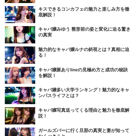
キスできるコンカフェの魅力と楽しみ方を徹
底解説！
キャバ嬢みゆう 整形前の姿と変化に迫る驚き
の真実
魅力的なキャバ嬢ルナの斜視とは？真相に迫
る！
キャバ嬢脈ありlineの見極め方と成功の秘訣
を解説！
キャバ嬢多い大学ランキング！魅力的なキャ
ンパスライフとは？
キャバ嬢写真送ってくる理由と魅力を徹底解
説！
ガールズバーに行く旦那の真実と妻が知って