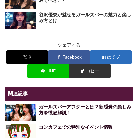
おくべきこと
谷沢優奈が魅せるガールズバーの魅力と楽し
み方とは
シェアする
X
Facebook
はてブ
LINE
コピー
関連記事
ガールズバーアフターとは？新感覚の楽しみ
コラム
方を徹底解説！
コンカフェでの特別なイベント情報
コラム