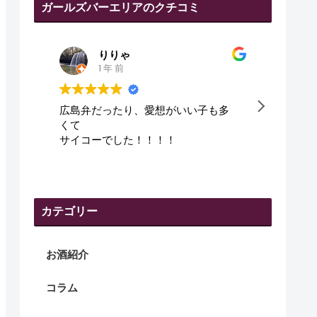
ガールズバーエリアのクチコミ
田代幸弘
1 年 前
多
皆さん、優しくて、良かった😇
可愛
です
カテゴリー
お酒紹介
コラム