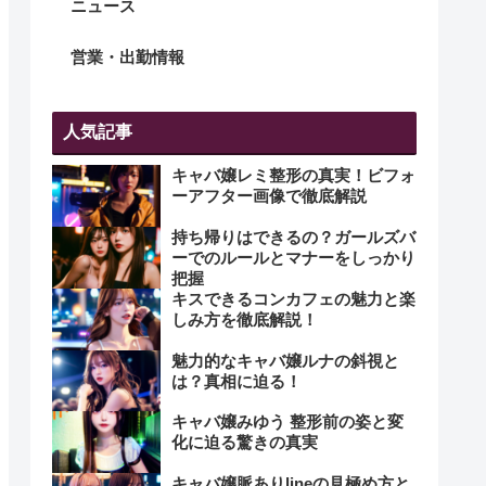
ニュース
営業・出勤情報
人気記事
キャバ嬢レミ整形の真実！ビフォ
ーアフター画像で徹底解説
持ち帰りはできるの？ガールズバ
ーでのルールとマナーをしっかり
把握
キスできるコンカフェの魅力と楽
しみ方を徹底解説！
魅力的なキャバ嬢ルナの斜視と
は？真相に迫る！
キャバ嬢みゆう 整形前の姿と変
化に迫る驚きの真実
キャバ嬢脈ありlineの見極め方と