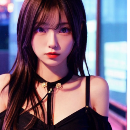
りりゃ
1 年 前
広島弁だったり、愛想がいい子も
くて
サイコーでした！！！！