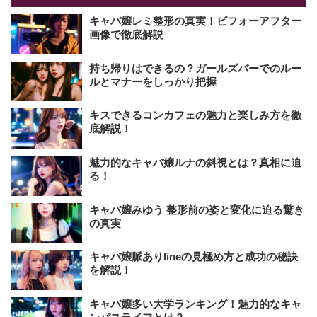
キャバ嬢レミ整形の真実！ビフォーアフター
画像で徹底解説
持ち帰りはできるの？ガールズバーでのルー
ルとマナーをしっかり把握
キスできるコンカフェの魅力と楽しみ方を徹
底解説！
魅力的なキャバ嬢ルナの斜視とは？真相に迫
る！
キャバ嬢みゆう 整形前の姿と変化に迫る驚き
の真実
キャバ嬢脈ありlineの見極め方と成功の秘訣
を解説！
キャバ嬢多い大学ランキング！魅力的なキャ