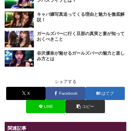
ンパスライフとは？
キャバ嬢写真送ってくる理由と魅力を徹底解
説！
ガールズバーに行く旦那の真実と妻が知って
おくべきこと
谷沢優奈が魅せるガールズバーの魅力と楽し
み方とは
シェアする
X
Facebook
はてブ
LINE
コピー
関連記事