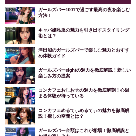
ガールズバー1001で過ごす最高の夜を楽しむ
コラム
方法！
キャバ嬢私服の魅力を引き出すスタイリング
コラム
術とは？
津田沼のガールズバーで楽しむ魅力とおすす
コラム
め体験ガイド
ガールズバーeightの魅力を徹底解説！新しい
コラム
楽しみ方の提案
コンカフェおしおせの魅力を徹底解剖！心温
コラム
まる体験が待っている
コンカフェめるてぃめるてぃの魅力を徹底解
コラム
説！癒しの空間とは？
ガールズバー金額はこれが相場！徹底解説と
コラム