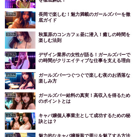
長岡で楽しむ！魅力満載のガールズバーを徹
コラム
底ガイド
秋葉原のコンカフェ昼に潜入！癒しの時間を
コラム
楽しむ法則
デザイン業界の女性が語る！ガールズバーで
コラム
の時間がクリエイティブな仕事を支える理由
ガールズバーつぐつぐで楽しむ夜のお洒落な
コラム
楽しみ方
ガールズバー給料の真実！高収入を得るため
コラム
のポイントとは
キャバ嬢個人事業主として成功するための秘
コラム
訣とは？
魅力的なキャバ嬢服装で周りを魅了する方法
コラム