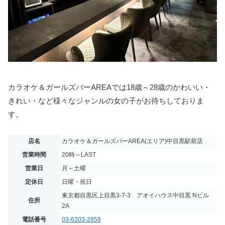
カラオケ＆ガールズバーAREAでは18歳～28歳のかわいい・
きれい・など様々なジャンルの女の子がお待ちしておりま
す。
店名
カラオケ＆ガールズバーAREA(エリア)中目黒駅前店
営業時間
20時～LAST
営業日
月～土曜
定休日
日曜・祝日
東京都目黒区上目黒3-7-3 アオイハウス中目黒 Nビル
住所
2A
電話番号
03-6303-2859