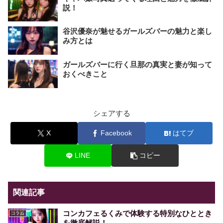
説！
谷沢優奈が魅せるガールズバーの魅力と楽し
み方とは
ガールズバーに行く旦那の真実と妻が知って
おくべきこと
シェアする
X
Facebook
はてブ
LINE
コピー
関連記事
コンカフェるくみで体験する特別なひととき
コラム
を徹底解説！