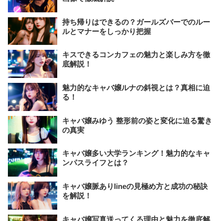
持ち帰りはできるの？ガールズバーでのルー
ルとマナーをしっかり把握
キスできるコンカフェの魅力と楽しみ方を徹
底解説！
魅力的なキャバ嬢ルナの斜視とは？真相に迫
る！
キャバ嬢みゆう 整形前の姿と変化に迫る驚き
の真実
キャバ嬢多い大学ランキング！魅力的なキャ
ンパスライフとは？
キャバ嬢脈ありlineの見極め方と成功の秘訣
を解説！
キャバ嬢写真送ってくる理由と魅力を徹底解