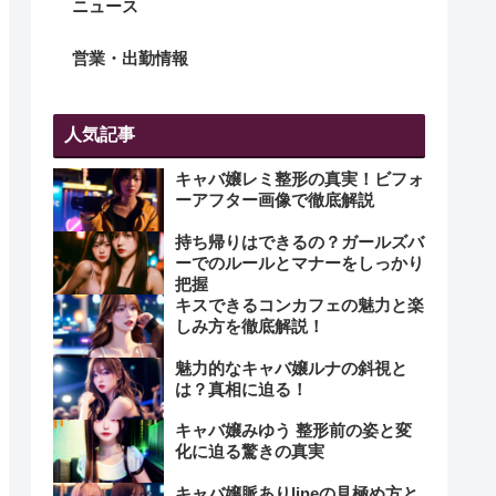
ニュース
営業・出勤情報
人気記事
キャバ嬢レミ整形の真実！ビフォ
ーアフター画像で徹底解説
持ち帰りはできるの？ガールズバ
ーでのルールとマナーをしっかり
把握
キスできるコンカフェの魅力と楽
しみ方を徹底解説！
魅力的なキャバ嬢ルナの斜視と
は？真相に迫る！
キャバ嬢みゆう 整形前の姿と変
化に迫る驚きの真実
キャバ嬢脈ありlineの見極め方と