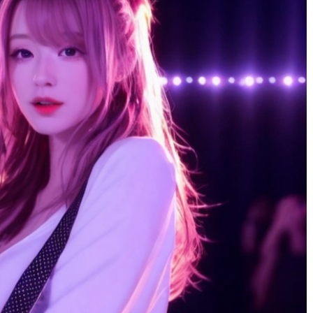
りりゃ
1 年 前
広島弁だったり、愛想
くて
サイコーでした！！！