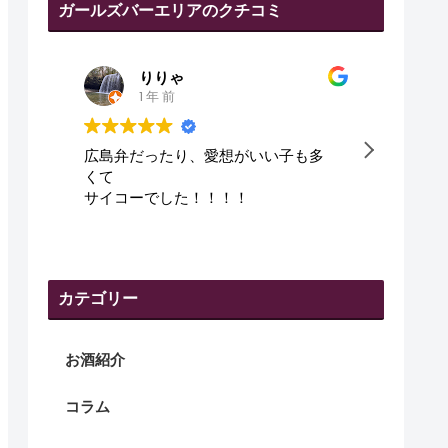
ガールズバーエリアのクチコミ
田代幸弘
1 年 前
がいい子も多
皆さん、優しくて、良かった😇
！
カテゴリー
お酒紹介
コラム