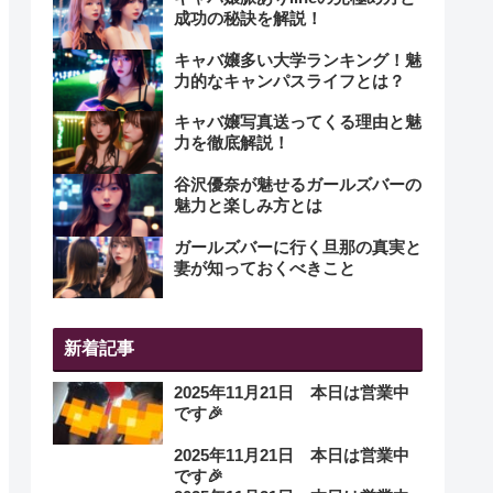
成功の秘訣を解説！
キャバ嬢多い大学ランキング！魅
力的なキャンパスライフとは？
キャバ嬢写真送ってくる理由と魅
力を徹底解説！
谷沢優奈が魅せるガールズバーの
魅力と楽しみ方とは
ガールズバーに行く旦那の真実と
妻が知っておくべきこと
新着記事
2025年11月21日 本日は営業中
です🎉
2025年11月21日 本日は営業中
です🎉