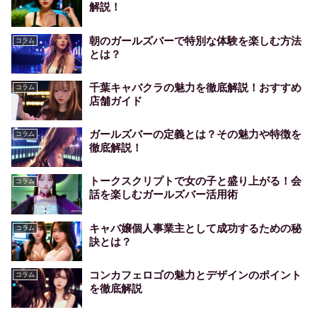
解説！
朝のガールズバーで特別な体験を楽しむ方法
コラム
とは？
千葉キャバクラの魅力を徹底解説！おすすめ
コラム
店舗ガイド
ガールズバーの定義とは？その魅力や特徴を
コラム
徹底解説！
トークスクリプトで女の子と盛り上がる！会
コラム
話を楽しむガールズバー活用術
キャバ嬢個人事業主として成功するための秘
コラム
訣とは？
コンカフェロゴの魅力とデザインのポイント
コラム
を徹底解説