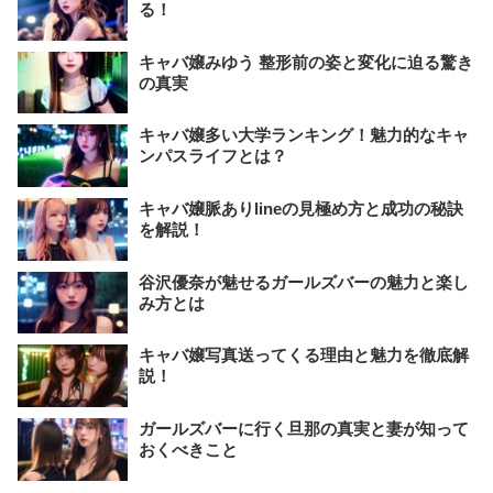
る！
キャバ嬢みゆう 整形前の姿と変化に迫る驚き
の真実
キャバ嬢多い大学ランキング！魅力的なキャ
ンパスライフとは？
キャバ嬢脈ありlineの見極め方と成功の秘訣
を解説！
谷沢優奈が魅せるガールズバーの魅力と楽し
み方とは
キャバ嬢写真送ってくる理由と魅力を徹底解
説！
ガールズバーに行く旦那の真実と妻が知って
おくべきこと