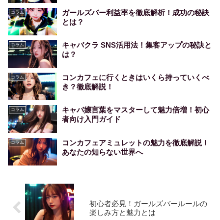
ガールズバー利益率を徹底解析！成功の秘訣
コラム
とは？
キャバクラ SNS活用法！集客アップの秘訣と
コラム
は？
コンカフェに行くときはいくら持っていくべ
コラム
き？徹底解説！
キャバ嬢言葉をマスターして魅力倍増！初心
コラム
者向け入門ガイド
コンカフェアミュレットの魅力を徹底解説！
コラム
あなたの知らない世界へ
初心者必見！ガールズバールールの
楽しみ方と魅力とは