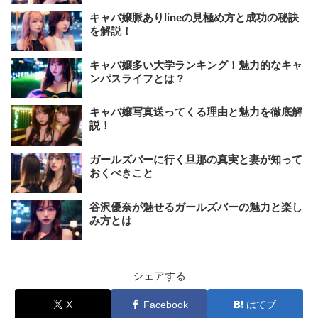
キャバ嬢脈ありlineの見極め方と成功の秘訣
を解説！
キャバ嬢多い大学ランキング！魅力的なキャ
ンパスライフとは？
キャバ嬢写真送ってくる理由と魅力を徹底解
説！
ガールズバーに行く旦那の真実と妻が知って
おくべきこと
谷沢優奈が魅せるガールズバーの魅力と楽し
み方とは
シェアする
X
Facebook
はてブ