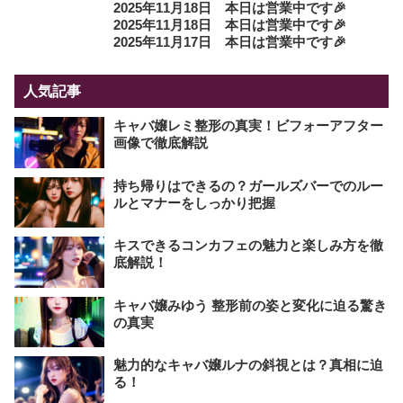
2025年11月18日 本日は営業中です🎉
2025年11月18日 本日は営業中です🎉
2025年11月17日 本日は営業中です🎉
人気記事
キャバ嬢レミ整形の真実！ビフォーアフター
画像で徹底解説
持ち帰りはできるの？ガールズバーでのルー
ルとマナーをしっかり把握
キスできるコンカフェの魅力と楽しみ方を徹
底解説！
キャバ嬢みゆう 整形前の姿と変化に迫る驚き
の真実
魅力的なキャバ嬢ルナの斜視とは？真相に迫
る！