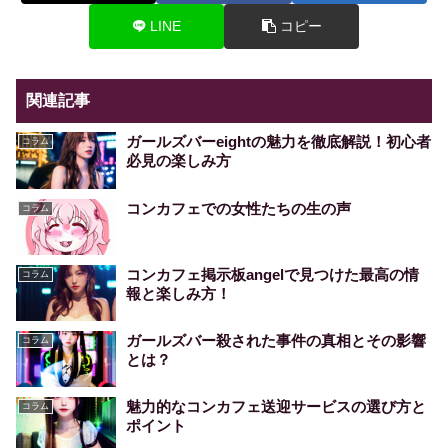
LINE
コピー
関連記事
ガールズバーeightの魅力を徹底解説！初心者
コラム
必見の楽しみ方
コンカフェでの女性たちの生の声
コラム
コンカフェ掲示板angelで見つけた最高の情
コラム
報と楽しみ方！
ガールズバー殺された事件の真相とその影響
コラム
とは？
魅力的なコンカフェ送迎サービスの選び方と
コラム
ポイント