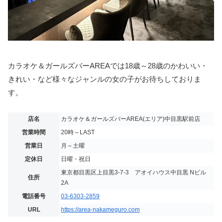
カラオケ＆ガールズバーAREAでは18歳～28歳のかわいい・
きれい・など様々なジャンルの女の子がお待ちしておりま
す。
店名
カラオケ＆ガールズバーAREA(エリア)中目黒駅前店
営業時間
20時～LAST
営業日
月～土曜
定休日
日曜・祝日
東京都目黒区上目黒3-7-3 アオイハウス中目黒 Nビル
住所
2A
電話番号
03-6303-2859
URL
https://area-nakameguro.com