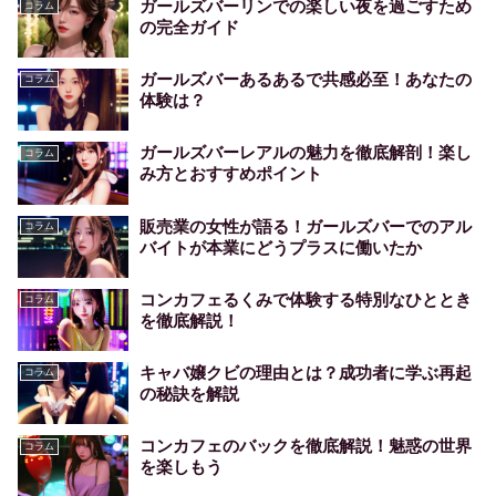
ガールズバーリンでの楽しい夜を過ごすため
コラム
の完全ガイド
ガールズバーあるあるで共感必至！あなたの
コラム
体験は？
ガールズバーレアルの魅力を徹底解剖！楽し
コラム
み方とおすすめポイント
販売業の女性が語る！ガールズバーでのアル
コラム
バイトが本業にどうプラスに働いたか
コンカフェるくみで体験する特別なひととき
コラム
を徹底解説！
キャバ嬢クビの理由とは？成功者に学ぶ再起
コラム
の秘訣を解説
コンカフェのバックを徹底解説！魅惑の世界
コラム
を楽しもう