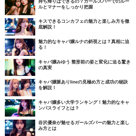
持ち帰りはできるの？ガールズバーでのルー
ルとマナーをしっかり把握
キスできるコンカフェの魅力と楽しみ方を徹
底解説！
魅力的なキャバ嬢ルナの斜視とは？真相に迫
る！
キャバ嬢みゆう 整形前の姿と変化に迫る驚き
の真実
キャバ嬢脈ありlineの見極め方と成功の秘訣
を解説！
キャバ嬢多い大学ランキング！魅力的なキャ
ンパスライフとは？
谷沢優奈が魅せるガールズバーの魅力と楽し
み方とは