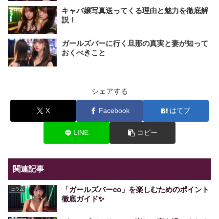
キャバ嬢写真送ってくる理由と魅力を徹底解
説！
ガールズバーに行く旦那の真実と妻が知って
おくべきこと
シェアする
X
Facebook
はてブ
LINE
コピー
関連記事
「ガールズバーco」を楽しむためのポイント
コラム
徹底ガイド✨