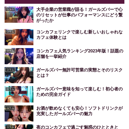
大手企業の営業職が語る！ガールズバーで心
コラム
のリセットが仕事のパフォーマンスにどう繋
がったか
コンカフェリンクで楽しむ新しいおしゃれな
コラム
カフェ体験とは
コンカフェ人気ランキング2023年版！話題の
コラム
店舗を一挙紹介
ガールズバー無許可営業の実態とそのリスク
コラム
とは？
ガールズバー意味を知って楽しむ！初心者の
コラム
ための完全ガイド
お酒が飲めなくても安心！ソフトドリンクが
コラム
充実したガールズバーの魅力
夜のコンカフェで過ごす魅惑のひとときと
コラム