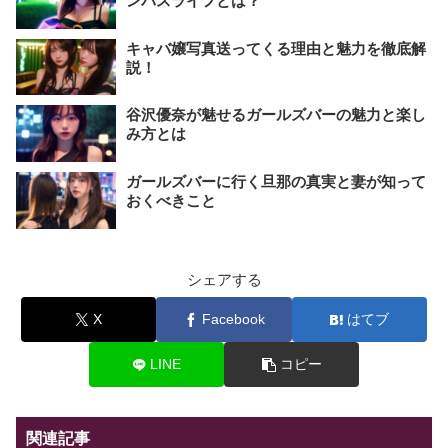
ンパスライフとは？
キャバ嬢写真送ってくる理由と魅力を徹底解
説！
谷沢優奈が魅せるガールズバーの魅力と楽し
み方とは
ガールズバーに行く旦那の真実と妻が知って
おくべきこと
シェアする
X
Facebook
はてブ
LINE
コピー
関連記事