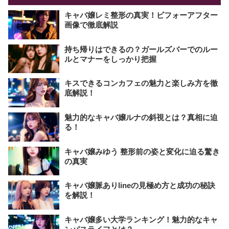
キャバ嬢レミ整形の真実！ビフォーアフター
画像で徹底解説
持ち帰りはできるの？ガールズバーでのルー
ルとマナーをしっかり把握
キスできるコンカフェの魅力と楽しみ方を徹
底解説！
魅力的なキャバ嬢ルナの斜視とは？真相に迫
る！
キャバ嬢みゆう 整形前の姿と変化に迫る驚き
の真実
キャバ嬢脈ありlineの見極め方と成功の秘訣
を解説！
キャバ嬢多い大学ランキング！魅力的なキャ